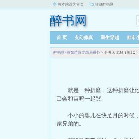
将本站设为首页
收藏醉书网
醉书网
首 页
玄幻修真
重生穿越
都市
醉书网
>
曲繁苗景文结局番外
> 分卷阅读34（第1页
就是一种折磨，这种折磨让
己会和苗呜一起哭。
小小的婴儿在快足月的时候
家兄弟的。