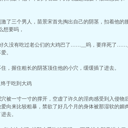
刺激了三个男人，苗景宋首先掏出自己的阴茎，扣着他的
么想要吗，
好久没有吃过老公们的大鸡巴了……__呜，要痒死了……
疼爱。
不住，握住粗长的阴茎顶住他的小穴，缓缓插了进去。
逼终于吃到大鸡
肥穴被一寸一寸的撑开，空虚了许久的淫肉感受到入侵物
做爱向来比较粗暴，禁欲了好几个月的身体被那湿软的媚
了进去。