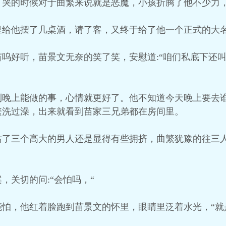
，哭的时候对于曲繁来说就是恶魔，小孩折腾了他不少力
里给他摆了几桌酒，请了客，又终于给了他一个正式的大
呜好听，苗景文无奈的笑了笑，安慰道:“咱们私底下还
到晚上能做的事，心情就更好了。他不知道今天晚上要去
繁洗过澡，出来就看到苗家三兄弟都在房间里。
了三个高大的男人还是显得有些拥挤，曲繁犹豫的往三人
，关切的问:“会怕吗，“
怕，他红着脸跑到苗景文的怀里，眼睛里泛着水光，“就