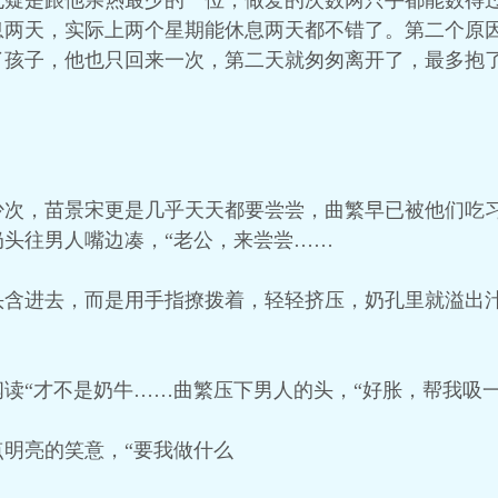
无疑是跟他亲热最少的一位，做爱的次数两只手都能数得
息两天，实际上两个星期能休息两天都不错了。第二个原
了孩子，他也只回来一次，第二天就匆匆离开了，最多抱
少次，苗景宋更是几乎天天都要尝尝，曲繁早已被他们吃
头往男人嘴边凑，“老公，来尝尝……
头含进去，而是用手指撩拨着，轻轻挤压，奶孔里就溢出汁
读“才不是奶牛……曲繁压下男人的头，“好胀，帮我吸一
明亮的笑意，“要我做什么