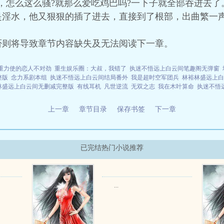
，怎么这么骚?就那么爱吃鸡巴吗?一下子就全部吞进去
是淫水，他又狠狠的插了进去，直接到了根部，出曲繁一
否则将导致章节内容缺失及无法阅读下一章。
重力使的恋人不对劲
重生娱乐圈：大叔，我错了
执迷不悟远上白云间笔趣阁无弹窗
整版
念力系剧本组
执迷不悟远上白云间结局番外
我是超时空军团兵
林裕林盛远上白
林盛远上白云间无删减完整版
有线耳机
凡世逆流
无双之志
我在木叶算命
执迷不悟
上一章
章节目录
保存书签
下一章
已完结热门小说推荐
...