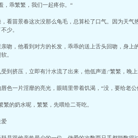
羞，乖繁繁，我们一起疼你。“
澡，看苗景春这次没那么龟毛，总算松了口气。因为天气
了不少。
里亲吻，他看到对方的长发，乖乖的送上舌头回吻，身上
很软。
受到挤压，立即有汁水流了出来，他低声道:‘繁繁，晚
唇色一片淫靡的亮光，眼睛里带着饥渴，“没，要给老公
繁繁的奶水呢，繁繁，先喂给二哥吃。
性爱