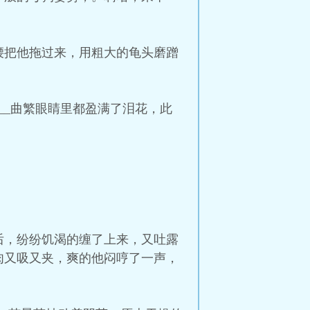
腰把他拖过来，用粗大的龟头磨蹭
__曲繁眼睛里都盈满了泪花，此
后，纷纷饥渴的缠了上来，又吐露
肉又吸又夹，爽的他闷哼了一声，