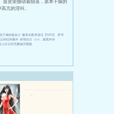
了。苗景荣抽动着阴茎，原本干燥的
声高亢的淫叫。
地下城的炼金士
貌美女配求放过【NPH】
穿书
云间结局番外
多情自古（1v1，腹黑内侍
远上白云间无删减完整版
...