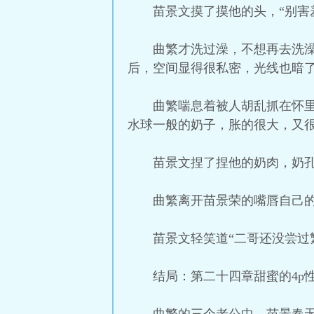
苗景文摸了摸他的头，“别害
曲繁才洗过澡，不想再去洗
后，空间显得很私密，光线也暗
曲繁喘息着被人胡乱抓在怀
水球一般的奶子，胀的很大，又
苗景文捏了捏他的奶肉，奶孔
曲繁离开苗景荣的嘴唇自己的
苗景文轻笑道“二哥还没尝过
结局：第二十四章甜蜜的4p