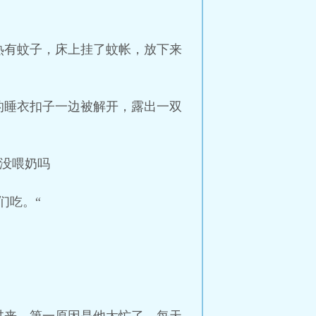
热有蚊子，床上挂了蚊帐，放下来
的睡衣扣子一边被解开，露出一双
上没喂奶吗
们吃。“