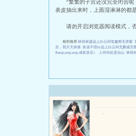
“繁繁的子宫还没完全闭合呢
表皮抽出来时，上面湿淋淋的都
请勿开启浏览器阅读模式，
相邻推荐:
林裕林盛远上白云间笔趣阁无弹窗
后，我天天挨揍
执迷不悟by远上白云间无删减完
&amp;amp;amp;咸鱼皇后）
人间何处是仙山
林裕
...