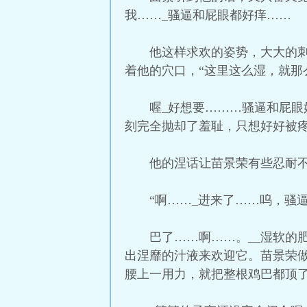
我……_骚逼和屁眼都好痒……
他这样求欢的姿势，大大的
着他的穴口，“这里这么湿，就那
喔_好想要………骚逼和屁眼
刻完全抛却了羞耻，只想好好被
他的涅话让苗景荣有些忍耐
“啊……_进来了……呜，骚
巴了……啊……。__湿软的
出涅靡的汁液来欢迎它。苗景荣
腰上一用力，就把整根鸡巴都顶