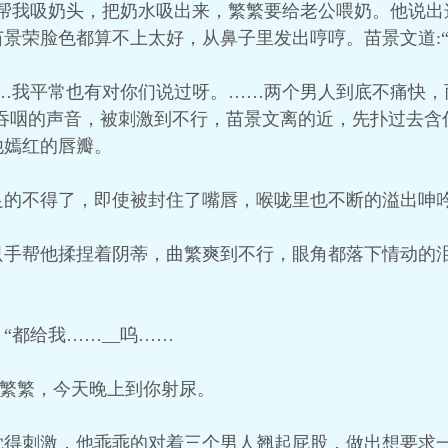
，帮我吸奶头，把奶水吸出来，繁繁要给老公喂奶。他说出
景荣脸色都算不上太好，从鼻子里发出哼哼。苗景文道:
……我平常也有对你们说过呀。……两个男人到底不痛快，
”吞咽的声音，被刺激到不行，苗景文离的近，先扑过去
他嫣红的唇瓣。
足的不得了，即使被封住了嘴唇，喉咙里也不断的溢出呻
只手帮他揉捏着阴蒂，曲繁爽到不行，眼角都落下情动的
“都给我……__呜……
乖繁繁，今天晚上到你射尿。
觉得刺激，他乖乖的对着三个男人翘起屁股，做出想要求