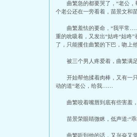
曲繁急的都要哭了，“老公
个老公还在一旁看着，苗景文和苗
曲繁羞怯的要命，“我平常
重的吮吸着，又发出“姑咚“姑咚
了，只能攫住曲繁的下巴，吻上
被三个男人疼爱着，曲繁满
开始帮他揉着肉棒，又有一
动的道“老公，给我……
曲繁咬着嘴唇到底有些害羞，
苗景荣眼睛微眯，低声道:“
曲繁听到他的话，又兴奋又