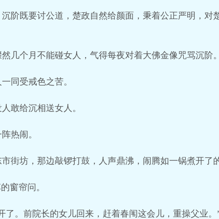
。沉阶既要讨公道，楚政自然给颜面，秉着公正严明，对
骤然几个月不能碰女人，气得每夜对着大佛金像咒骂沉阶
人一同受戒色之苦。
没人敢给沉相送女人。
一阵热闹。
东市街坊，那边敲锣打鼓，人声鼎沸，闹腾如一锅煮开了
车的窗帘问。
开了。前院长的女儿回来，赶着春闱这会儿，重操父业。