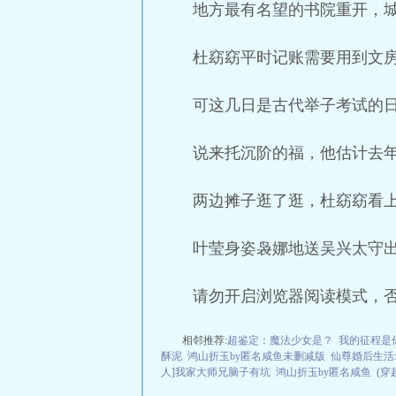
地方最有名望的书院重开，
杜窈窈平时记账需要用到文
可这几日是古代举子考试的
说来托沉阶的福，他估计去
两边摊子逛了逛，杜窈窈看
叶莹身姿袅娜地送吴兴太守
请勿开启浏览器阅读模式，
相邻推荐:
超鉴定：魔法少女是？
我的征程是
酥泥
鸿山折玉by匿名咸鱼未删减版
仙尊婚后生活录
人]我家大师兄脑子有坑
鸿山折玉by匿名咸鱼
(穿