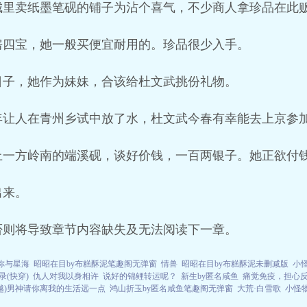
城里卖纸墨笔砚的铺子为沾个喜气，不少商人拿珍品在此
房四宝，她一般买便宜耐用的。珍品很少入手。
日子，她作为妹妹，合该给杜文武挑份礼物。
年让人在青州乡试中放了水，杜文武今春有幸能去上京参
上一方岭南的端溪砚，谈好价钱，一百两银子。她正欲付
出来。
否则将导致章节内容缺失及无法阅读下一章。
你与星海
昭昭在目by布糕酥泥笔趣阁无弹窗
情兽
昭昭在目by布糕酥泥未删减版
小
(快穿)
仇人对我以身相许
说好的锦鲤转运呢？
新生by匿名咸鱼
痛觉免疫，担心
越)男神请你离我的生活远一点
鸿山折玉by匿名咸鱼笔趣阁无弹窗
大荒·白雪歌
小怪