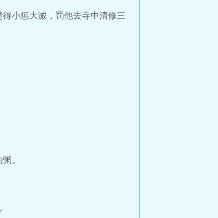
楚得小惩大诫，罚他去寺中清修三
。
的粥。
”