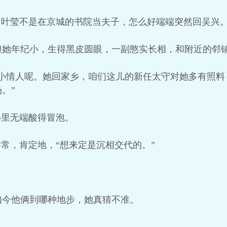
。叶莹不是在京城的书院当夫子，怎么好端端突然回吴兴
但她年纪小，生得黑皮圆眼，一副憨实长相，和附近的邻
的小情人呢。她回家乡，咱们这儿的新任太守对她多有照料
。”
心里无端酸得冒泡。
异常，肯定地，“想来定是沉相交代的。”
。
如今他俩到哪种地步，她真猜不准。