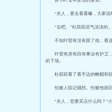
原书叶莹本是他的妾室。
“夫人，要去看看嘛，大家说
“去吧。”杜窈窈语气淡淡的
不知叶莹有没有跟了他，看
叶莹有房有田有事业有护卫
的下场。
杜窈窈看了看手边的帷帽和
怕被人惦记骚扰。怕被他抓
“夫人，您要买点什么吗？”