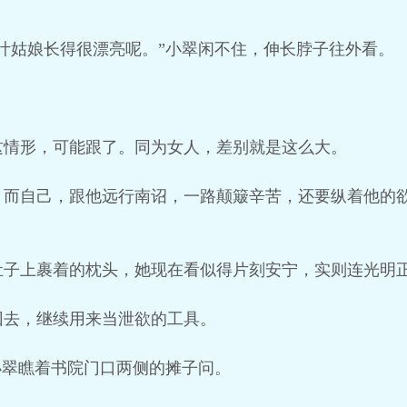
叶姑娘长得很漂亮呢。”小翠闲不住，伸长脖子往外看。
。
这情形，可能跟了。同为女人，差别就是这么大。
，而自己，跟他远行南诏，一路颠簸辛苦，还要纵着他的
肚子上裹着的枕头，她现在看似得片刻安宁，实则连光明
回去，继续用来当泄欲的工具。
小翠瞧着书院门口两侧的摊子问。