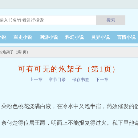
搜索
小说
军史小说
网游小说
科幻小说
灵异小说
言情小说
无的炮架子（第1页）
可有可无的炮架子（第1页）
上一章
章节目录
保存书签
下一章
一朵粉色桃花浇满白液，在冷水中又泡半宿，药效催发的
，奈何楚得位居王爵，明面上不能报复得过火。私下里他
。