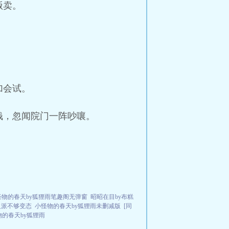
贩卖。
加会试。
钱，忽闻院门一阵吵嚷。
怪物的春天by狐狸雨笔趣阁无弹窗
昭昭在目by布糕
反派不够变态
小怪物的春天by狐狸雨未删减版
[同
物的春天by狐狸雨