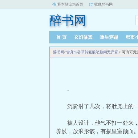
将本站设为首页
收藏醉书网
醉书网
首 页
玄幻修真
重生穿越
都市
醉书网
>
舍舟by谷草转氨酸笔趣阁无弹窗
> 可有可
-
沉阶射了几次，将肚兜上的
被人设计，他气不打一处来
养妓，放浪形骸，有损皇室颜面