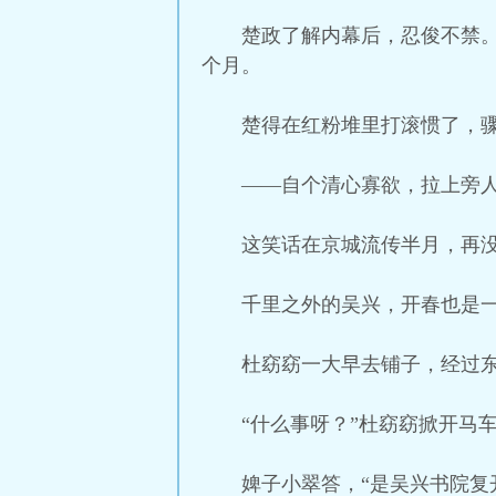
楚政了解内幕后，忍俊不禁
个月。
楚得在红粉堆里打滚惯了，
——自个清心寡欲，拉上旁
这笑话在京城流传半月，再
千里之外的吴兴，开春也是
杜窈窈一大早去铺子，经过
“什么事呀？”杜窈窈掀开马
婢子小翠答，“是吴兴书院复