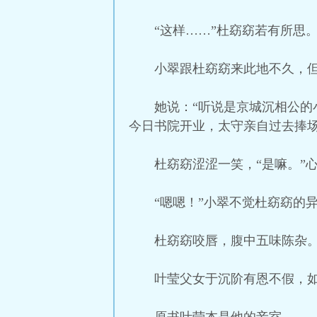
“这样……”杜窈窈若有所思
小翠跟杜窈窈来此地不久，
她说：“听说是京城沉相公
今日书院开业，太守亲自过去捧场
杜窈窈涩涩一笑，“是嘛。”
“嗯嗯！”小翠不觉杜窈窈的
杜窈窈咬唇，腹中五味陈杂
叶莹父女于沉阶有恩不假，