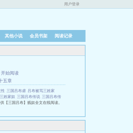
用户登录
其他小说
会员书架
阅读记录
、
开始阅读
十五章
奴性
三国吕布虐
吕布被骂三姓家
布三姓家奴
三国吕布传说
三国吕布传
提供【三国吕布】贱奴全文在线阅读。