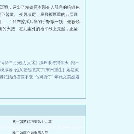
斑驳，露出了精铁原本那令人胆寒的暗银色
下暂歇。 夜风凄厉，星月被厚重的云层遮
嗡……” 吕布擦拭兵器的手微微一顿，他敏锐
集的火把，在几里外的地平线上亮起，正呈
病弱白月光[万人迷]
狐狸眼与狗骨头
她不
模拟器
她又把他惹哭了[末日重生]
她是救
贵妃娘娘盛宠不衰
他可野了
年代文美媚娇
卷一如梦幻泡影第十五章
卷二如露亦如电第六章