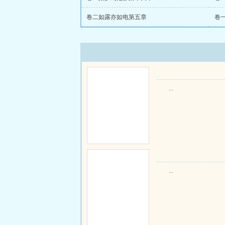
卷二如露亦如电第五章
卷
...
...