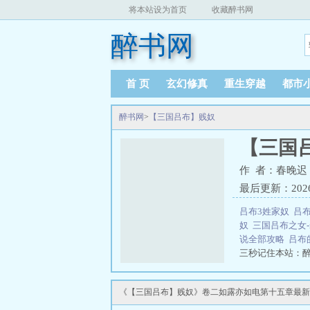
将本站设为首页
收藏醉书网
醉书网
首 页
玄幻修真
重生穿越
都市
醉书网
>
【三国吕布】贱奴
【三国
作 者：春晚迟
最后更新：2026-0
吕布3姓家奴
吕
奴
三国吕布之女-
说全部攻略
吕布
三秒记住本站：醉书网
《【三国吕布】贱奴》卷二如露亦如电第十五章最新