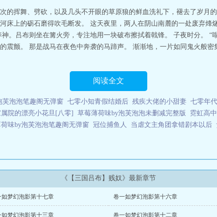
次的挥舞、劈砍，以及几头不开眼的草原狼的鲜血洗礼下，褪去了岁月的
河床上的砺石磨得吹毛断发。 这天夜里，两人在阴山南麓的一处废弃烽燧
神。吕布则坐在篝火旁，专注地用一块破布擦拭着戟锋。 子夜时分。 “
的震颤。 那是战马在夜色中奔袭的马蹄声。 渐渐地，一片如同鬼火般密
阅读全文
泡芙泡泡笔趣阁无弹窗
七零小知青假结婚后
残疾大佬的小甜妻
七零年代
家属院的漂亮小花旦[八零]
草莓薄荷味by泡芙泡泡未删减完整版
霓虹高中
荷味by泡芙泡泡笔趣阁无弹窗
冠位捕鱼人
当虐文主角团拿错剧本以后
《【三国吕布】贱奴》最新章节
一如梦幻泡影第十七章
卷一如梦幻泡影第十六章
一如梦幻泡影第十三章
卷一如梦幻泡影第十二章