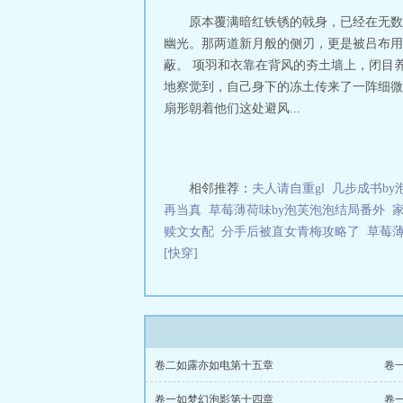
原本覆满暗红铁锈的戟身，已经在无数
幽光。那两道新月般的侧刃，更是被吕布用
蔽。 项羽和衣靠在背风的夯土墙上，闭目养
地察觉到，自己身下的冻土传来了一阵细微
扇形朝着他们这处避风...
相邻推荐：
夫人请自重gl
几步成书by
再当真
草莓薄荷味by泡芙泡泡结局番外
赎文女配
分手后被直女青梅攻略了
草莓薄
[快穿]
卷二如露亦如电第十五章
卷
卷一如梦幻泡影第十四章
卷