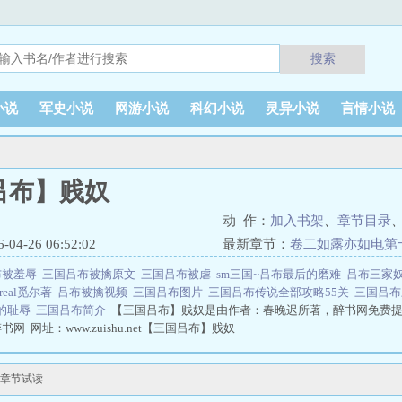
搜索
小说
军史小说
网游小说
科幻小说
灵异小说
言情小说
吕布】贱奴
动 作：
加入书架
、
章节目录
4-26 06:52:02
最新章节：
卷二如露亦如电第
布被羞辱
三国吕布被擒原文
三国吕布被虐
sm三国~吕布最后的磨难
吕布三家
real觅尔著
吕布被擒视频
三国吕布图片
三国吕布传说全部攻略55关
三国吕
的耻辱
三国吕布简介
【三国吕布】贱奴是由作者：春晚迟所著，醉书网免费
 网址：www.zuishu.net【三国吕布】贱奴
章节试读