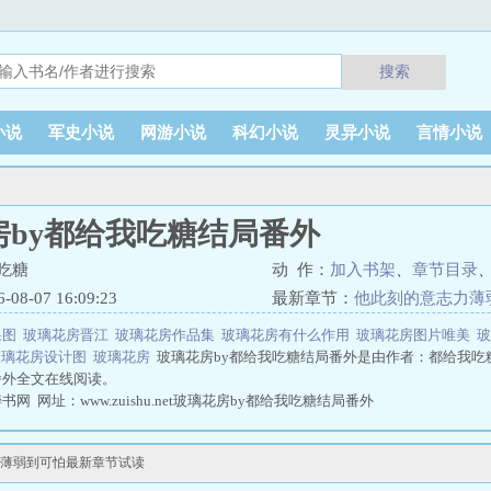
搜索
小说
军史小说
网游小说
科幻小说
灵异小说
言情小说
房by都给我吃糖结局番外
吃糖
动 作：
加入书架
、
章节目录
8-07 16:09:23
最新章节：
他此刻的意志力薄
果图
玻璃花房晋江
玻璃花房作品集
玻璃花房有什么作用
玻璃花房图片唯美
玻璃花房设计图
玻璃花房
玻璃花房by都给我吃糖结局番外是由作者：都给我吃
番外全文在线阅读。
网 网址：www.zuishu.net玻璃花房by都给我吃糖结局番外
力薄弱到可怕最新章节试读