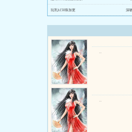
玩乳h150珠加更
深
...
...