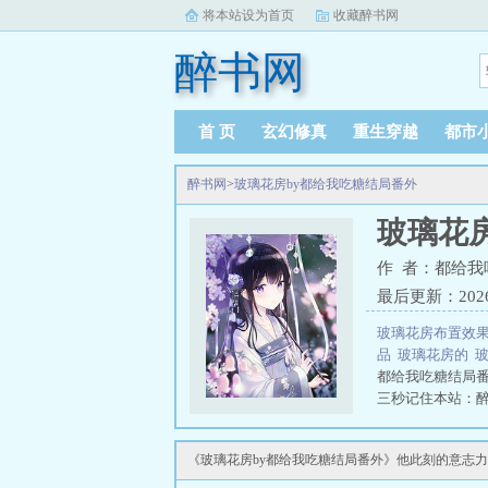
将本站设为首页
收藏醉书网
醉书网
首 页
玄幻修真
重生穿越
都市
醉书网
>
玻璃花房by都给我吃糖结局番外
玻璃花
作 者：都给我
最后更新：2026-0
玻璃花房布置效
品
玻璃花房的
都给我吃糖结局
三秒记住本站：醉书
《玻璃花房by都给我吃糖结局番外》他此刻的意志