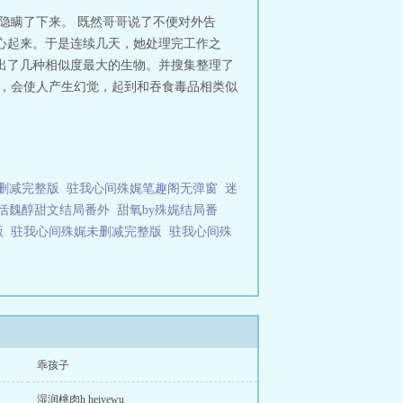
隐瞒了下来。 既然哥哥说了不便对外告
心起来。于是连续几天，她处理完工作之
出了几种相似度最大的生物。并搜集整理了
后，会使人产生幻觉，起到和吞食毒品相类似
删减完整版
驻我心间殊娓笔趣阁无弹窗
迷
恬魏醇甜文结局番外
甜氧by殊娓结局番
版
驻我心间殊娓未删减完整版
驻我心间殊
乖孩子
湿润桃肉h heiyewu