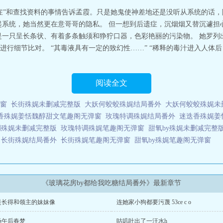
症”和查找资料的事情告诉孟霞。只是她鬼使神差地还是没听从系统的话，
起系统，她当然更在意哥哥的隐私。 但一想到后遗症，沉烟烟又替沉遽担
是一只呈长条状、有着多条触须和狰狞口器，色彩艳丽的污染物。 她罗列
进行细节比对。 “其毒液具有一定的致幻性……” “稀释的毒汁进入人体
阅读全文
窗
长街殊娓未删减完整版
大妖何蛟蛟殊娓结局番外
大妖何蛟蛟殊娓未
香殊娓姜恬魏醇甜文笔趣阁无弹窗
玫瑰特调殊娓结局番外
迷迭香殊娓姜
调殊娓未删减完整版
玫瑰特调殊娓笔趣阁无弹窗
甜氧by殊娓未删减完整
长街殊娓结局番外
长街殊娓笔趣阁无弹窗
甜氧by殊娓笔趣阁无弹窗
《玻璃花房by都给我吃糖结局番外》最新章节
是长得和领主的妹妹像
连她家小狗都要污蔑 53ce c o
场午后春梦
咕叽吐出了一汪水h