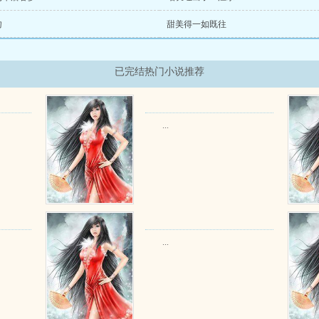
吻
甜美得一如既往
已完结热门小说推荐
...
...