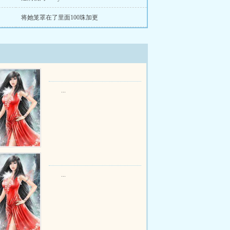
将她笼罩在了里面100珠加更
...
...