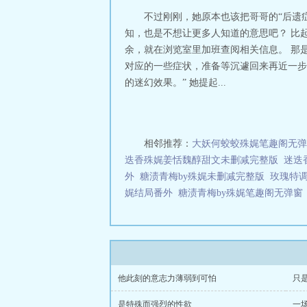
不过刚刚，她原本也该把哥哥的“后遗
知，也是不想让更多人知道的意思吧？ 比
余，就在浏览室里加班查阅相关信息。 那
对应的一些症状，准备等沉遽回来再近一步
的迷幻效果。” 她提起...
相邻推荐：
大妖何蛟蛟殊娓笔趣阁无弹
迭香殊娓姜恬魏醇甜文未删减完整版
迷迭
外
糖渍青梅by殊娓未删减完整版
玫瑰特
娓结局番外
糖渍青梅by殊娓笔趣阁无弹窗
他此刻的意志力薄弱到可怕
只
是特殊而强烈的性欲
一