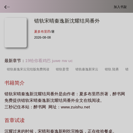
加入书架
错轨宋晴秦逸新沈耀结局番外
夏多布里昂
/著
2026-08-08
最新章节：
19给你看鸡巴 juwe nw uc
错轨秦逸宋云完结版免费阅读
错轨姜雪
错轨秦逸新宋云
错轨 陆勇
错
轨陆勇陈芳
错轨陆民
【原创】错轨[强强/无虐/abo/双a
错轨胡彬
错轨
书籍简介
秦逸新宋琴
错轨宋云秦逸新全集
错轨宋云秦逸新完整版
错轨by宋云秦逸
错轨宋晴秦逸新沈耀结局番外是由作者：夏多布里昂所著，醉书网
新全文
免费提供错轨宋晴秦逸新沈耀结局番外全文在线阅读。
三秒记住本站：醉书网 网址：www.zuishu.net
首章试读
沉耀过来的时候，宋晴和秦逸新刚吃完晚饭，正在收拾餐桌。