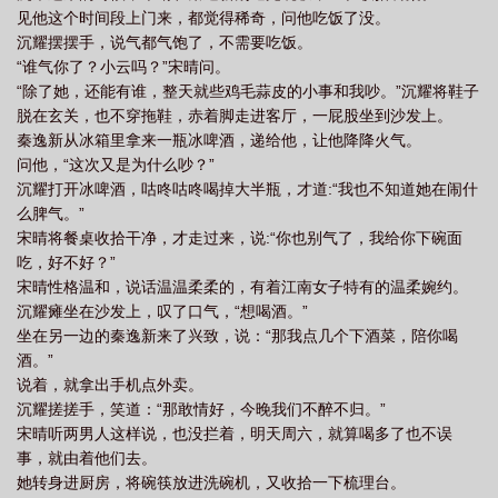
见他这个时间段上门来，都觉得稀奇，问他吃饭了没。
沉耀摆摆手，说气都气饱了，不需要吃饭。
“谁气你了？小云吗？”宋晴问。
“除了她，还能有谁，整天就些鸡毛蒜皮的小事和我吵。”沉耀将鞋子
脱在玄关，也不穿拖鞋，赤着脚走进客厅，一屁股坐到沙发上。
秦逸新从冰箱里拿来一瓶冰啤酒，递给他，让他降降火气。
问他，“这次又是为什么吵？”
沉耀打开冰啤酒，咕咚咕咚喝掉大半瓶，才道:“我也不知道她在闹什
么脾气。”
宋晴将餐桌收拾干净，才走过来，说:“你也别气了，我给你下碗面
吃，好不好？”
宋晴性格温和，说话温温柔柔的，有着江南女子特有的温柔婉约。
沉耀瘫坐在沙发上，叹了口气，“想喝酒。”
坐在另一边的秦逸新来了兴致，说：“那我点几个下酒菜，陪你喝
酒。”
说着，就拿出手机点外卖。
沉耀搓搓手，笑道：“那敢情好，今晚我们不醉不归。”
宋晴听两男人这样说，也没拦着，明天周六，就算喝多了也不误
事，就由着他们去。
她转身进厨房，将碗筷放进洗碗机，又收拾一下梳理台。