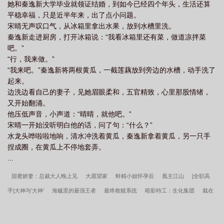
她和秦逸新大学毕业就领证结婚，到如今已经四个年头，生活还算
平稳幸福，只是近半年来，出了点小问题。
宋晴无声叹口气，从冰箱里拿出水果，放到水槽里洗。
秦逸新走进厨房，打开冰箱说：“我看冰箱里还有菜，做道凉拌菜
吧。”
“行，我来做。”
“我来吧。”秦逸新将两根黄瓜，一截莲藕放到旁边的水槽，动手洗了
起来。
边洗边看自己的妻子，见她眉眼柔和，五官精致，心里那股情绪，
又开始翻涌。
他压低声音，小声道：“晴晴，就他吧。”
宋晴一开始没听明白他的话，问了句：“什么？”
水龙头哗啦啦地响，清水冲洗着黄瓜，秦逸新拿着黄瓜，另一只手
捏成圈，在黄瓜上不停地套弄。
...
甜蜜娇妻：总裁大人晚上见
大愿望家
蚌精小姐怀孕后
凰主江山
[全职高
手]大神与‘大神’
海贼里的最强王者
最终救赎系统
暗影特工：生化集团
栽在
她手里
重生一棵草
快穿撩心：霸道男神宠不停
辛夷传
吃鬼不胖
灭世剑
尊
诸天之气运主宰
大帝召唤法则
精灵之闪光掌门
脑洞是第一修仙力
网