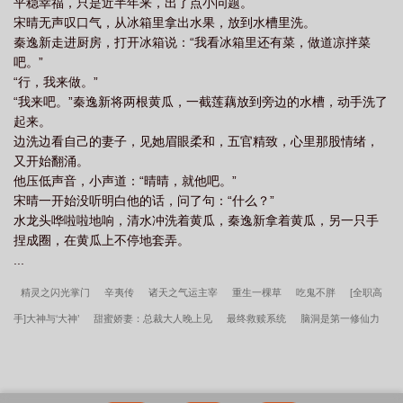
平稳幸福，只是近半年来，出了点小问题。
宋晴无声叹口气，从冰箱里拿出水果，放到水槽里洗。
秦逸新走进厨房，打开冰箱说：“我看冰箱里还有菜，做道凉拌菜
吧。”
“行，我来做。”
“我来吧。”秦逸新将两根黄瓜，一截莲藕放到旁边的水槽，动手洗了
起来。
边洗边看自己的妻子，见她眉眼柔和，五官精致，心里那股情绪，
又开始翻涌。
他压低声音，小声道：“晴晴，就他吧。”
宋晴一开始没听明白他的话，问了句：“什么？”
水龙头哗啦啦地响，清水冲洗着黄瓜，秦逸新拿着黄瓜，另一只手
捏成圈，在黄瓜上不停地套弄。
...
精灵之闪光掌门
辛夷传
诸天之气运主宰
重生一棵草
吃鬼不胖
[全职高
手]大神与‘大神’
甜蜜娇妻：总裁大人晚上见
最终救赎系统
脑洞是第一修仙力
快穿撩心：霸道男神宠不停
蚌精小姐怀孕后
凰主江山
大愿望家
海贼里的
最强王者
错轨宋晴秦逸新沈耀结局番外
大帝召唤法则
栽在她手里
暗影特
工：生化集团
不受宠的omega（星际np）
灭世剑尊
龙阳龙阳何泣鱼by世味煮