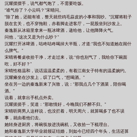
沉耀摆摆手，说气都气饱了，不需要吃饭。
“谁气你了？小云吗？”宋晴问。
“除了她，还能有谁，整天就些鸡毛蒜皮的小事和我吵。”沉耀将鞋子
脱在玄关，也不穿拖鞋，赤着脚走进客厅，一屁股坐到沙发上。
秦逸新从冰箱里拿来一瓶冰啤酒，递给他，让他降降火气。
问他，“这次又是为什么吵？”
沉耀打开冰啤酒，咕咚咕咚喝掉大半瓶，才道:“我也不知道她在闹什
么脾气。”
宋晴将餐桌收拾干净，才走过来，说:“你也别气了，我给你下碗面
吃，好不好？”
宋晴性格温和，说话温温柔柔的，有着江南女子特有的温柔婉约。
沉耀瘫坐在沙发上，叹了口气，“想喝酒。”
坐在另一边的秦逸新来了兴致，说：“那我点几个下酒菜，陪你喝
酒。”
说着，就拿出手机点外卖。
沉耀搓搓手，笑道：“那敢情好，今晚我们不醉不归。”
宋晴听两男人这样说，也没拦着，明天周六，就算喝多了也不误
事，就由着他们去。
她转身进厨房，将碗筷放进洗碗机，又收拾一下梳理台。
她和秦逸新大学毕业就领证结婚，到如今已经四个年头，生活还算