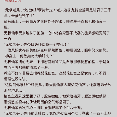
法堂弟子都绕路走。他还戏耍纨绔、绑架前来挑战的对手宗门长老
首章试读
辰
却过分低调动漫
却过分低调的快说动画
小师弟超凶
小师弟明明超强
和弟子、拍卖有过节宗门弟子、挑衅世家子弟，一路惹是生非。然
“无极老儿，快把你那孽徒带走！老夫这株九转金莲可是培育了三千
而，在一次打劫中，叶辰邂逅了温柔婉约的洛倾城。两人一同冒险
却过分低调短视频
年，全被他毁了！”
成长，逐渐成为苍兰界的强大力量。多年后，叶辰和洛倾城证道飞
仙药峰上，一位白发老者吹胡子瞪眼，唾沫星子直溅无极仙帝一
升，身份曝光，震惊仙界。祸害回来了，各宗门同时开启护宗大
脸。
阵，防止祸害趁虚而入。回归仙界的叶辰引发宗门争锋，面对神秘
无极仙帝无奈地抹了把脸，心中将自家那不成器的徒弟狠狠咒骂了
邪恶势力的崛起，叶辰与洛倾城带领仙界众人展开最终对决，成功
一通。
守护仙界和平。他们成为传奇人物，叶辰也终于明白修炼的意义，
“无极老头，你今日必须给我一个交代！”
和洛倾城一起继续守护仙界安宁，开启新的时代。
一位风韵犹存的美妇从空中飘然而落，柳眉倒竖，眼中怒火熊熊。
“柳宫主，何故如此大动肝火？”
无极仙帝满心无奈，不用想都知道又是自家那孽徒惹的祸，于是又
在心里将那孽徒痛骂了一遍。
惹谁不好？非要去招惹梨花仙宫。这梨花仙宫全是女修，打不得，
道理也没法讲。
“这得问你家那个好徒儿，昨天偷偷潜入我梨花仙宫，还溜进弟子沐
浴的浴池……”
柳宫主说到这里顿了顿，脸色微红，她紧咬银牙，腮边微微鼓起，
那愤怒的模样仿佛让周围的空气都凝固了。
无极仙帝再次在心里将叶辰狠狠骂了个百八十遍。
“无极老头，你那徒儿叶辰，竟然绑架我宗圣女，勒索了一百万上品