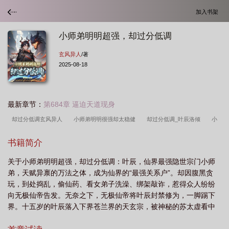
加入书架
小师弟明明超强，却过分低调
玄风异人
/著
2025-08-18
最新章节：
第684章 逼迫天道现身
却过分低调玄风异人
小师弟明明很强却太稳健
却过分低调_叶辰洛倾
小
师弟可太不是人了笔趣阁
却过分低调百度百科
小师弟今天
却过分低调的第
书籍简介
二季
却过分低调的短剧陈长生
小师弟180
小师弟明明超强却过分低调最新
关于小师弟明明超强，却过分低调：叶辰，仙界最强隐世宗门小师
章节列表
小师弟什么意思
小师弟又
这小师弟貌似有点强
却过分低调
弟，天赋异禀的万法之体，成为仙界的“最强关系户”。却因腹黑贪
的
却过分低调(仙途那些事儿)境界划分
却过分低调的完整版在哪里看
小师
玩，到处捣乱，偷仙药、看女弟子洗澡、绑架敲诈，惹得众人纷纷
弟功课
小师弟明明超强
却过分低调TXT
小师弟明明超强却过分沙雕
却
向无极仙帝告发。无奈之下，无极仙帝将叶辰封禁修为，一脚踢下
界。十五岁的叶辰落入下界苍兰界的天玄宗，被神秘的苏太虚看中
过分低调
小师弟太妖孽了
小师弟实在太苟了
玄风异人
小师弟可太不是
收为弟子。在下界，叶辰本性难改，坑骗同门、开挖灵石矿，让执
人了
小师弟太难了
却过分低调的快
小师弟又不当人了
却过分低调叶