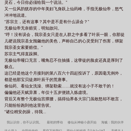
灵石，今日你必须给我一个说法。”
又一位风韵犹存的中年美妇飞身跃上仙药峰，手指无极仙帝，怒气
冲冲地说道。
“苏宗主，还有这事？其中是不是有什么误会？”
无极仙帝无奈赔笑，明知故问。
“哼！没有误会，我宗圣女只是在人群之中多看了叶辰一眼，你那徒
儿硬说我宗圣女觊觎他的美色，声称自己的心灵受到了伤害，绑架
我宗圣女索要赔偿。”
苏宗主气得直跺脚。
无极仙帝哑口无言，嘴角忍不住抽搐，这孽徒的脸皮还真是厚到了
极点。
这已经是他这个月接到的第八百六十四起投诉了，原因毫无例外，
都是他那宝贝徒弟叶辰干的荒唐事。
偷仙药、看仙女洗澡、绑架勒索……就没有这小子不敢干的！
偏偏他还天赋异禀，年仅十五岁便踏入炼虚境。
背后又有整个无极仙宫撑腰，搞得仙界各大宗门虽敢怒却不敢言，
只能纷纷跑到他这里告状。
“诸位稍安勿躁，待我...
我认识你，你不认识我。
最初的悸动
修仙从神秘小鼎开始
海贼：我的伙伴
这么强？
向阳处的你
星空下的我们
雨什么时候停【父女1v1H】
高楼主人