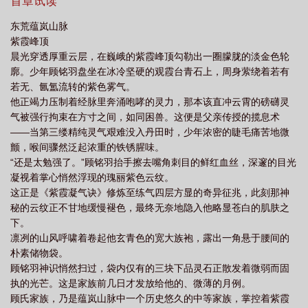
暗藏的魔族阴谋、强大势力的步步紧逼、已如风暴般席卷而来。他
首章试读
能否逆天改命力挽狂澜，重振紫霞顾氏之荣光？
东荒蕴岚山脉
紫霞峰顶
晨光穿透厚重云层，在巍峨的紫霞峰顶勾勒出一圈朦胧的淡金色轮
廓。少年顾铭羽盘坐在冰冷坚硬的观霞台青石上，周身萦绕着若有
若无、氤氲流转的紫色雾气。
他正竭力压制着经脉里奔涌咆哮的灵力，那本该直冲云霄的磅礴灵
气被强行拘束在方寸之间，如同困兽。这便是父亲传授的揽息术
——当第三缕精纯灵气艰难没入丹田时，少年浓密的睫毛痛苦地微
颤，喉间骤然泛起浓重的铁锈腥味。
“还是太勉强了。”顾铭羽抬手擦去嘴角刺目的鲜红血丝，深邃的目光
凝视着掌心悄然浮现的瑰丽紫色云纹。
这正是《紫霞凝气诀》修炼至练气四层方显的奇异征兆，此刻那神
秘的云纹正不甘地缓慢褪色，最终无奈地隐入他略显苍白的肌肤之
下。
凛冽的山风呼啸着卷起他玄青色的宽大族袍，露出一角悬于腰间的
朴素储物袋。
顾铭羽神识悄然扫过，袋内仅有的三块下品灵石正散发着微弱而固
执的光芒。这是家族前几日才发放给他的、微薄的月例。
顾氏家族，乃是蕴岚山脉中一个历史悠久的中等家族，掌控着紫霞