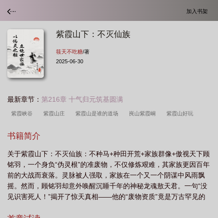
加入书架
紫霞山下：不灭仙族
筱天不吃糖
/著
2025-06-30
最新章节：
第216章 十气归元筑基圆满
紫霞峡谷
紫霞山庄
紫霞山是谁的道场
峎山紫霞峒
紫霞山好玩
吗
紫霞山登山步道
紫霞山怎么样
紫霞山在哪
崀山紫霞峒
紫霞谷在
书籍简介
哪
紫霞山景区
紫霞胜境的位置
紫霞洞崀山
紫霞山要门票吗
紫霞山
关于紫霞山下：不灭仙族：不种马+种田开荒+家族群像+傲视天下顾
下不灭仙族
紫霞岛在哪
紫霞景点
紫霞禅寺
紫霞风景
紫霞山攻
铭羽，一个身负“伪灵根”的准废物，不仅修炼艰难，其家族更因百年
略
紫霞岛是什么意思
前的大战而衰落。灵脉被人强取，家族在一个又一个阴谋中风雨飘
摇。然而，顾铭羽却意外唤醒沉睡千年的神秘龙魂敖天君。一句“没
见识害死人！”揭开了惊天真相——他的“废物资质”竟是万古罕见的
混沌道体！得敖天君传授逆天功法，顾铭羽从此踏上崛起之路。但