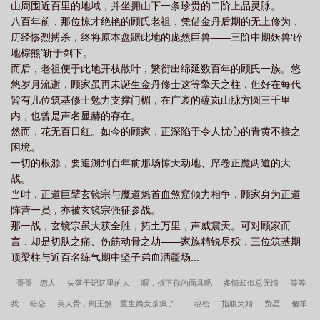
山周围近百里的地域，并坐拥山下一条珍贵的二阶上品灵脉。
八百年前，那位惊才绝艳的顾氏老祖，凭借金丹后期的无上修为，
历经惨烈搏杀，终将原本盘踞此地的庞然巨兽——三阶中期妖兽‘碎
地棕熊’斩于剑下。
而后，老祖便于此地开枝散叶，繁衍出绵延数百年的顾氏一族。悠
悠岁月流逝，顾家虽再未诞生金丹修士这等擎天之柱，但好在每代
皆有几位筑基修士勉力支撑门楣，在广袤的蕴岚山脉方圆三千里
内，也曾是声名显赫的存在。
然而，花无百日红。如今的顾家，正深陷于令人忧心的青黄不接之
困境。
一切的根源，要追溯到百年前那场惊天动地、席卷正魔两道的大
战。
当时，正道巨擘玄镜宗与魔道魁首血煞窟倾力相争，顾家身为正道
阵营一员，亦被玄镜宗强征参战。
那一战，玄镜宗虽大获全胜，拓土万里，声威震天。可对顾家而
言，却是切肤之痛、伤筋动骨之劫——家族精锐尽殁，三位筑基期
顶梁柱与近百名练气期中坚子弟血洒疆场...
哥哥，恋人
失落于记忆里的人
喂，拆下你的面具吧
多情却似总无情
等等
我
暗恋
美人骨，阎王煞，重生嫡女杀疯了！
秘密
指腹为婚
费星
傻羊