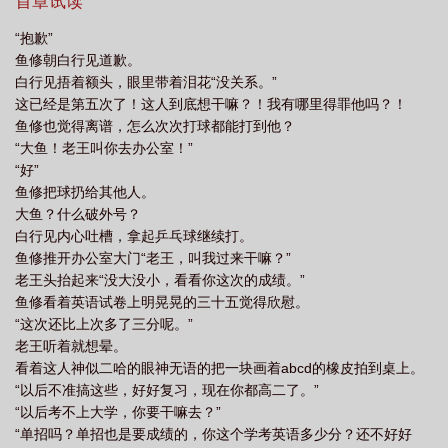
淇淋。”白行见拿纸擦拭“哦”“没擦到，我来”鱼修伸手将白行见脸上的
首章试读
冰淇淋擦掉。白行见把干净的卫生纸递过去“擦一下吧。”鱼修接过卫
“抱歉”
生纸“好”白行见走在鱼修前面。鱼修看着食指上的冰淇淋，突然很想
鱼修朝白行见道歉。
尝尝味道。这样想的，鱼修也这样做。舔完才意识到这样好像有点
白行见捂着额头，眼里带着泪花“没关系。”
变态，悄悄看了眼白行见。还好没发现，鱼修松了口气，赶紧用卫
这已经是第五次了！这人到底想干嘛？！我有哪里得罪他吗？！
生纸擦掉。不过…挺甜，和平时吃的还不太一样。虽然甜甜的，但
鱼修也觉得离谱，怎么次次打球都能打到他？
比上次那个纸杯蛋糕好吃太多。甜甜的感觉蔓延到整个口腔，鱼修
“大鱼！老王叫你去办公室！”
很喜欢。
“好”
鱼修把球扔给其他人。
大鱼？什么破外号？
白行见内心吐槽，拿起乒乓球继续打。
鱼修推开办公室大门“老王，叫我过来干嘛？”
老王头抬起来“没大没小，看看你这次的成绩。”
鱼修看着英语试卷上明晃晃的三十五觉得欣慰。
“这次还比上次多了三分呢。”
老王听着就想晕。
看着这人神似二哈的眼神无语的把一块画着abcd的橡皮拍到桌上。
“以后不准搞这些，好好复习，现在你都高二了。”
“以后考不上大学，你要干嘛去？”
“单招吗？单招也是要成绩的，你这个学考英语多少分？还不好好