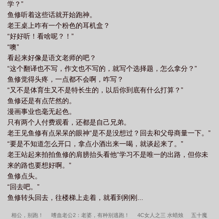
学？”
鱼修听着这些话就开始跑神。
老王桌上咋有一个粉色的耳机盒？
“好好听！看啥呢？！”
“噢”
看起来好像是语文老师的吧？
“这个翻译也不写，作文也不写的，就写个选择题，怎么拿分？”
鱼修觉得头疼，一点都不会啊，咋写？
“又不是体育生又不是特长生的，以后你到底有什么打算？”
鱼修还是有点茫然的。
漫画事业也毫无起色。
只有两个人付费观看，还都是自己兄弟。
老王见鱼修有点呆呆的眼神“是不是没想过？回去和父母商量一下。”
“要是不知道怎么开口，拿点小酒出来一喝，就谈起来了。”
老王站起来拍拍鱼修的肩膀抬头看他“学习不是唯一的出路，但你未
来的路也要想好啊。”
鱼修点头。
“回去吧。”
鱼修转头回去，往楼梯上走着，就看到刚刚...
相公，别跑！
嗜血老公2：老婆，有种别逃跑！
4C女人之三 水蜡烛
五十魔