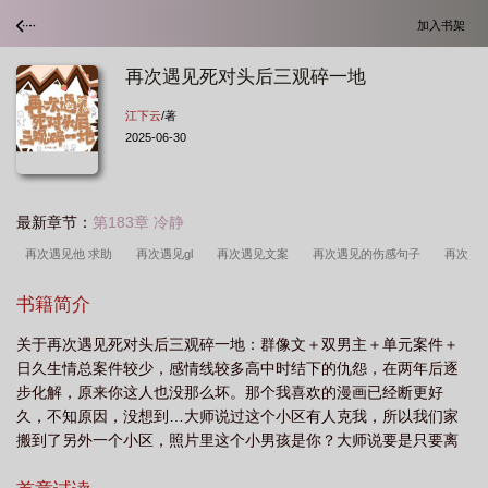
加入书架
再次遇见死对头后三观碎一地
江下云
/著
2025-06-30
最新章节：
第183章 冷静
再次遇见他 求助
再次遇见gl
再次遇见文案
再次遇见的伤感句子
再次
遇见叫什么
再次遇见前男友
再次遇见他
再次遇见
再次遇见他是什么
书籍简介
歌
再次遇见前任是什么感觉
再次遇见他重生文
再次遇见什么意思
再次
关于再次遇见死对头后三观碎一地：群像文＋双男主＋单元案件＋
遇见他免费阅读
第1章 再次遇见他
当再次遇见前任时是怎样的心情
日久生情总案件较少，感情线较多高中时结下的仇怨，在两年后逐
步化解，原来你这人也没那么坏。那个我喜欢的漫画已经断更好
久，不知原因，没想到…大师说过这个小区有人克我，所以我们家
搬到了另外一个小区，照片里这个小男孩是你？大师说要是只要离
得够远就不会死。白行见看向鱼修“你一直看我干嘛？”“你脸上有冰